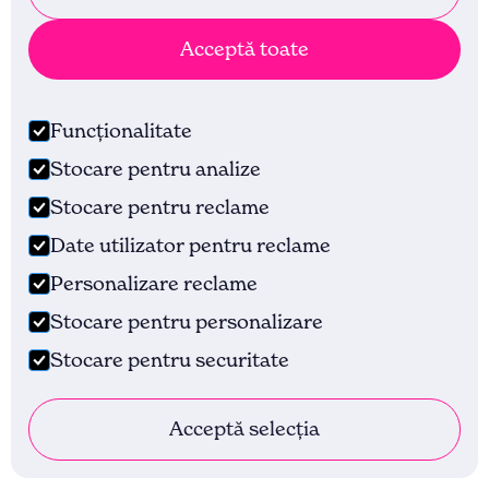
Acceptă toate
Funcționalitate
Stocare pentru analize
Stocare pentru reclame
Date utilizator pentru reclame
Personalizare reclame
Stocare pentru personalizare
Descoperă podcastul despre Gândire Făcută
Stocare pentru securitate
Vizibilă!
Acceptă selecția