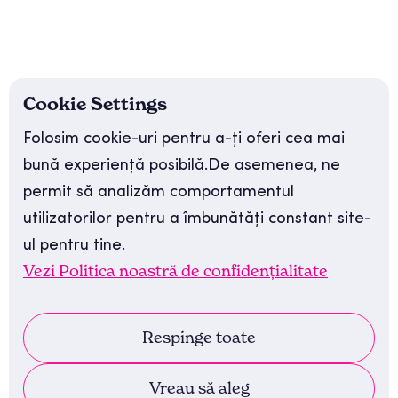
"M-am îndrăgostit de podcasting în 2016.
Acesta nu este primul podcast pe care îl
produc. Dar e primul care-mi poartă
numele."
Cookie Settings
Folosim cookie-uri pentru a-ți oferi cea mai
bună experiență posibilă.De asemenea, ne
permit să analizăm comportamentul
utilizatorilor pentru a îmbunătăți constant site-
ul pentru tine.
Vezi Politica noastră de confidențialitate
Abonează-te:
Respinge toate
Vreau să aleg