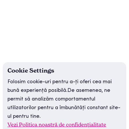
Meniu:
Social media:
Acasă
Facebook
Episoade
Instagram
Blog
LinkedIn
Cookie Settings
Despre podcast
YouTube
Folosim cookie-uri pentru a-ți oferi cea mai
bună experiență posibilă.De asemenea, ne
Despre gazdă
TikTok
permit să analizăm comportamentul
Recenzii
utilizatorilor pentru a îmbunătăți constant site-
ul pentru tine.
Contact
Vezi Politica noastră de confidențialitate