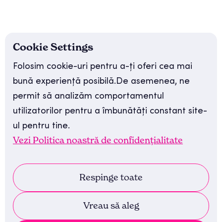
Episoade
Instagram
Blog
LinkedIn
Cookie Settings
Despre podcast
YouTube
Folosim cookie-uri pentru a-ți oferi cea mai
bună experiență posibilă.De asemenea, ne
Despre gazdă
TikTok
permit să analizăm comportamentul
Recenzii
utilizatorilor pentru a îmbunătăți constant site-
ul pentru tine.
Contact
Vezi Politica noastră de confidențialitate
Cele mai recente episoade:
Respinge toate
EP 174 - Ioana Moga - Cum
Vreau să aleg
folosești Coloanele Destinului în